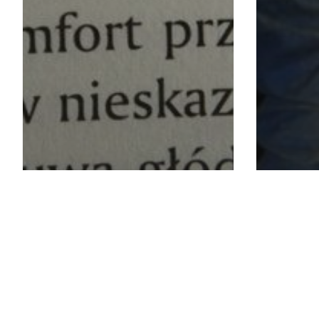
Uncategorized
słyszy się
niecierpiliwe tętno w
skroniach, słyszy się