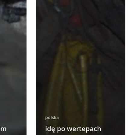
polska
am
idę po wertepach