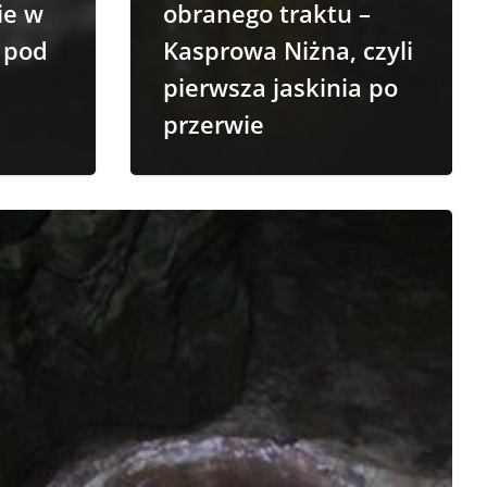
ie w
obranego traktu –
 pod
Kasprowa Niżna, czyli
pierwsza jaskinia po
przerwie