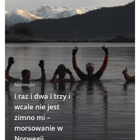
Norwegia
i raz i dwa i trzy i
wcale nie jest
zimno mi –
morsowanie w
Norwegii