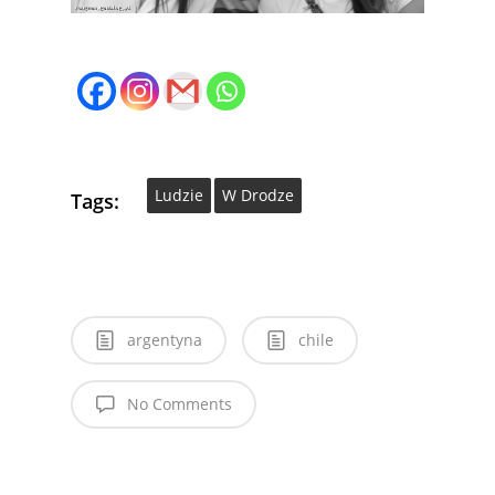
Ludzie
W Drodze
Tags:
argentyna
chile
No Comments