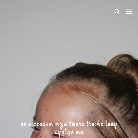
no a czasem moja twarz troche inny
wygląd ma