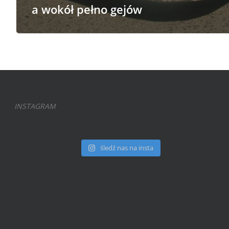
a wokół pełno gejów
INSTAGRAM
śledź nas na insta