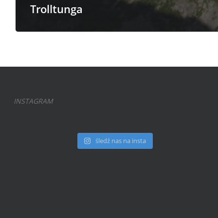
Trolltunga
INSTAGRAM
śledź nas na insta