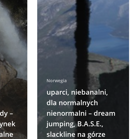
Norwegia
uparci, niebanalni,
dla normalnych
dy –
nienormalni – dream
ynek
jumping, B.A.S.E.,
alne
slackline na górze