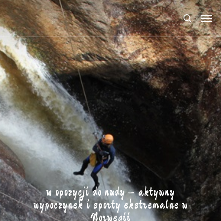
w opozycji do nudy – aktywny
wypoczynek i sporty ekstremalne w
Norwegii