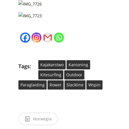
Kajakarstwo
Kanioning
Tags:
Kitesurfing
Outdoor
Paraglaiding
Rower
Slackline
Wspin
Norwegia