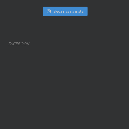
śledź nas na insta
FACEBOOK