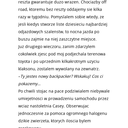
reszta gwarantuje duzo wrazen. Chociazby off
road, ktoremu bez reszty oddajemy sie kilka
razy w tygodniu. Pomyslalem sobie wtedy, ze
jesli kiedys stworze liste dziesieciu najbardziej
odjazdowych szalenstw, to nocna jazda po
buszu zajmie na niej zaszczytne miejsce.
Juz drugiego wieczoru, zanim zdarzylem
cokolwiek zjesc pod moj
podjechala terenowa
toyota i po uprzednim kilkakrotnym uzyciu
klaksonu, zostalem wywolany na zewnatrz.
–
Ty jestes nowy backpacker? Wskakuj! Cos ci
pokazemy…
Po chwili stojac na pace podziwialem niebywale
umiejetnosci w prowadzeniu samochodu przez
wciaz nastoletnia Casey. Obserwujac
jednoczesnie za pomoca ogromnego halogenu
dzikie zwierzeta, ktorych iloscia bylem