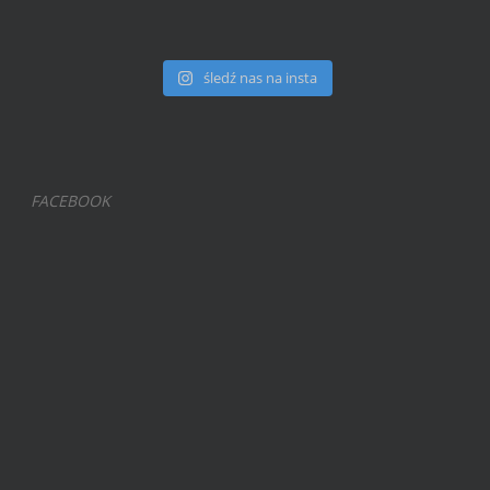
śledź nas na insta
FACEBOOK