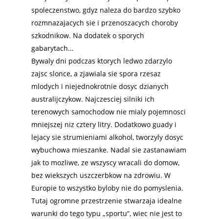
spoleczenstwo, gdyz naleza do bardzo szybko
rozmnazajacych sie i przenoszacych choroby
szkodnikow. Na dodatek o sporych
gabarytach…
Bywaly dni podczas ktorych ledwo zdarzylo
zajsc slonce, a zjawiala sie spora rzesaz
mlodych i niejednokrotnie dosyc dzianych
australijczykow. Najczesciej silniki ich
terenowych samochodow nie mialy pojemnosci
mniejszej niz cztery litry. Dodatkowo guady i
lejacy sie strumieniami alkohol, tworzyly dosyc
wybuchowa mieszanke. Nadal sie zastanawiam
jak to mozliwe, ze wszyscy wracali do domow,
bez wiekszych uszczerbkow na zdrowiu. W
Europie to wszystko byloby nie do pomyslenia.
Tutaj ogromne przestrzenie stwarzaja idealne
warunki do tego typu „sportu”, wiec nie jest to