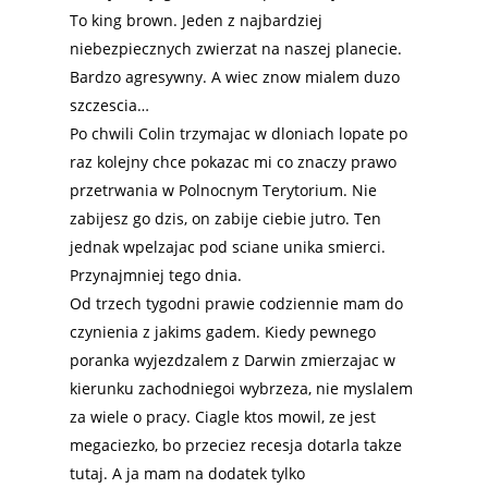
To king brown. Jeden z najbardziej
niebezpiecznych zwierzat na naszej planecie.
Bardzo agresywny. A wiec znow mialem duzo
szczescia…
Po chwili Colin trzymajac w dloniach lopate po
raz kolejny chce pokazac mi co znaczy prawo
przetrwania w Polnocnym Terytorium. Nie
zabijesz go dzis, on zabije ciebie jutro. Ten
jednak wpelzajac pod sciane unika smierci.
Przynajmniej tego dnia.
Od trzech tygodni prawie codziennie mam do
czynienia z jakims gadem. Kiedy pewnego
poranka wyjezdzalem z Darwin zmierzajac w
kierunku zachodniegoi wybrzeza, nie myslalem
za wiele o pracy. Ciagle ktos mowil, ze jest
megaciezko, bo przeciez recesja dotarla takze
tutaj. A ja mam na dodatek tylko