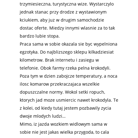
trzymiesieczna, turystyczna wize. Wystarczylo
jednak stanac przy drodze z wystawionym
kciukiem, aby juz w drugim samochodzie
dostac oferte. Miedzy innymi wlasnie za to tak
bardzo lubie stopa.
Praca sama w sobie okazala sie byc wypelniona
egzotyka. Do najblizszego sklepu kilkadziesiat
kilometrow. Brak internetu i zasiegu w
telefonie. Obok farmy rzeka pelna krokodyli.
Poza tym w dzien zabojcze temperatury, a noca
ilosc komarow przekraczajaca wszelkie
dopuszczalne normy. Wokol setki ropuch,
ktorych jad moze usmiercic nawet krokodyla. Te
z kolei, od kiedy tutaj jestem pozbawily zycia
dwoje mlodych ludzi…
Mimo, iz jazda wozkiem widlowym sama w
sobie nie jest jakas wielka przygoda, to cala