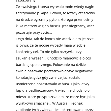
zszokowany.
Ze swoistego transu wyrwalo mnie wtedy nagle
zatrzymanie pikapa. Powod, to lezacy czesciowo
na drodze ogromny pyton, ktorego przenosimy
kilka metrow w glab buszu. Jest niegrozny, wiec
pozostaje przy zyciu…
Tego dnia, tak do konca nie wiedzialem jeszcze,
iz bywa, ze te nocne wypady maja w sobie
konkretny cel. To nie tylko rozrywka, czy
szukanie wrazen… Chodzilo mianowicie o cos
bardziej spolecznego. Polowanie na dzikie
swinie nasowalo poczatkowo dosyc negatywne
konotacje, gdyz gdy zwierze juz zostalo
usmiercone pozostawalo w buszu jako latwy
lup dla padlinozercow. A wiec nie chodzilo o
mieso, ktore przypuszczalem, ze moze byc jakos
wyjatkowo smaczne… W Australii jednak
zabijanie tych zwierzat jest akceptowane przez