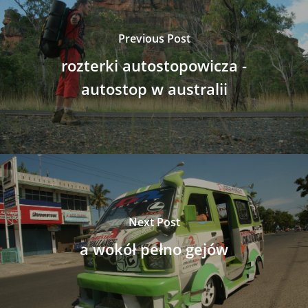
Previous Post
rozterki autostopowicza -
autostop w australii
Next Post
a wokół pełno gejów