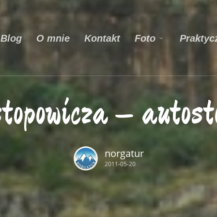
Blog
O mnie
Kontakt
Praktyc
Foto
stopowicza – autost
norgatur
2011-05-20